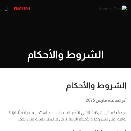
ENGLISH
الشروط والأحكام
الشروط والأحكام
آخر تحديث: مارس 2025
مرحباً بكم في شركة أباتشي لتأجير السيارات! عند استئجار سيارة منّا، فإنك
توافق على الشروط والأحكام التالية. يُرجى قراءتها بعناية قبل الحجز.