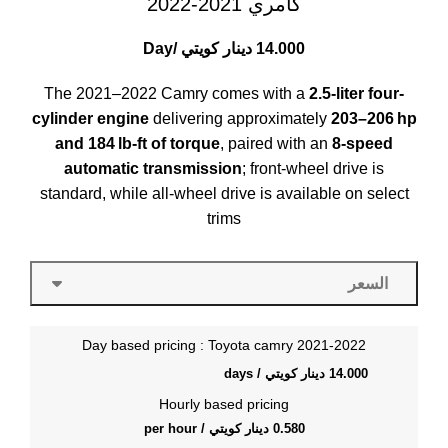
كامري 2021-2022
14.000
دينار كويتي
/Day
The 2021–2022 Camry comes with a
2.5-liter four-
cylinder engine
delivering approximately
203–206 hp
and 184 lb‑ft of torque
, paired with an
8-speed
automatic transmission
; front-wheel drive is
standard, while all-wheel drive is available on select
trims
السعر
Day based pricing : Toyota camry 2021-2022
14.000
دينار كويتي
/ days
Hourly based pricing
0.580
دينار كويتي
/ per hour