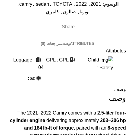
الوسوم:
2021
,
2022
,
TOYOTA
,
sedan
,
camry
,
تويوتا
,
صالون
,
كامري
Share:
ATTRIBUTES
وصف
مراجعات (0)
Attributes
Luggage
:
GPL
: GPL
Child
04
:
Safety
:
ac
وصف
وصف
The 2021–2022 Camry comes with a
2.5-liter four-
cylinder engine
delivering approximately
203–206 hp
and 184 lb‑ft of torque
, paired with an
8-speed