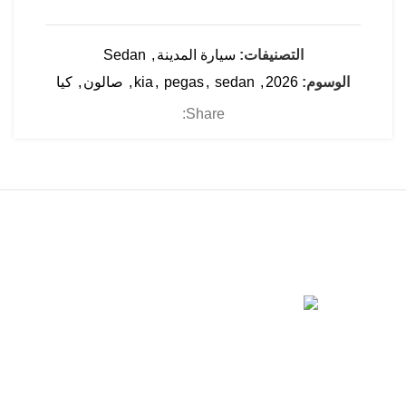
التصنيفات:
سيارة المدينة
,
Sedan
الوسوم:
2026
,
sedan
,
pegas
,
kia
,
صالون
,
كيا
Share:
تعمل شركة أباتشي لتأجير السيارات والتأجير في مجال
السيارات، حيث تقدم خدمات عالية المستوى ومتفوقة للعملاء،
من الأفراد إلى الشركات الخاصة. أباتشي لتأجير السيارات هي